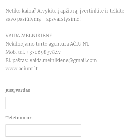
Netiko kaina? Atvykite į apžiūrą, įvertinkite ir teikite
savo pasiūlymą - apsvarstysime!
_________________________
VAIDA MELNIKIENĖ
Nekilnojamo turto agentūra AČIŪ NT
Mob. tel. +37069837847
El. paštas: vaida.melnikiene@gmail.com
www.aciunt.lt
Jūsų vardas
Telefono nr.