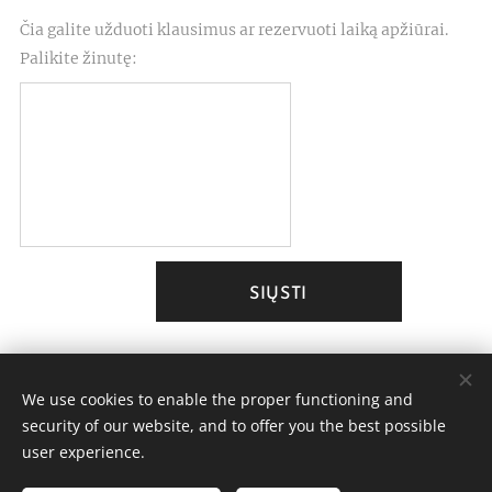
Čia galite užduoti klausimus ar rezervuoti laiką apžiūrai.
Palikite žinutę:
SIŲSTI
We use cookies to enable the proper functioning and
security of our website, and to offer you the best possible
AČIŪ NT
user experience.
Visos teisės saugomos 2023-2024