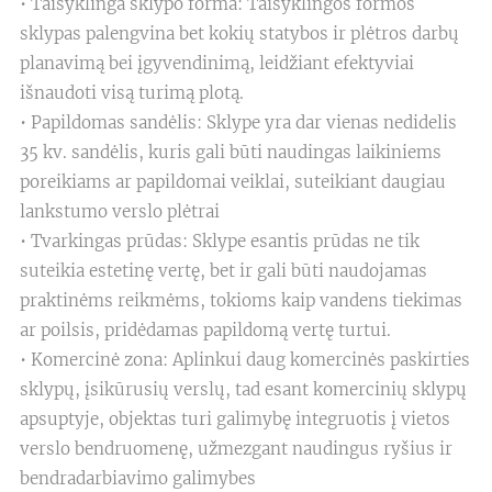
• Taisyklinga sklypo forma: Taisyklingos formos
sklypas palengvina bet kokių statybos ir plėtros darbų
planavimą bei įgyvendinimą, leidžiant efektyviai
išnaudoti visą turimą plotą.
• Papildomas sandėlis: Sklype yra dar vienas nedidelis
35 kv. sandėlis, kuris gali būti naudingas laikiniems
poreikiams ar papildomai veiklai, suteikiant daugiau
lankstumo verslo plėtrai
• Tvarkingas prūdas: Sklype esantis prūdas ne tik
suteikia estetinę vertę, bet ir gali būti naudojamas
praktinėms reikmėms, tokioms kaip vandens tiekimas
ar poilsis, pridėdamas papildomą vertę turtui.
• Komercinė zona: Aplinkui daug komercinės paskirties
sklypų, įsikūrusių verslų, tad esant komercinių sklypų
apsuptyje, objektas turi galimybę integruotis į vietos
verslo bendruomenę, užmezgant naudingus ryšius ir
bendradarbiavimo galimybes