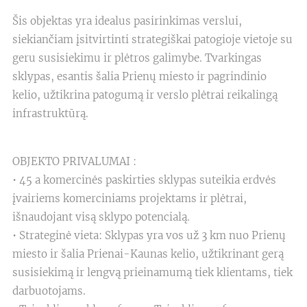
Šis objektas yra idealus pasirinkimas verslui,
siekiančiam įsitvirtinti strategiškai patogioje vietoje su
geru susisiekimu ir plėtros galimybe. Tvarkingas
sklypas, esantis šalia Prienų miesto ir pagrindinio
kelio, užtikrina patogumą ir verslo plėtrai reikalingą
infrastruktūrą.
OBJEKTO PRIVALUMAI :
• 45 a komercinės paskirties sklypas suteikia erdvės
įvairiems komerciniams projektams ir plėtrai,
išnaudojant visą sklypo potencialą.
• Strateginė vieta: Sklypas yra vos už 3 km nuo Prienų
miesto ir šalia Prienai-Kaunas kelio, užtikrinant gerą
susisiekimą ir lengvą prieinamumą tiek klientams, tiek
darbuotojams.