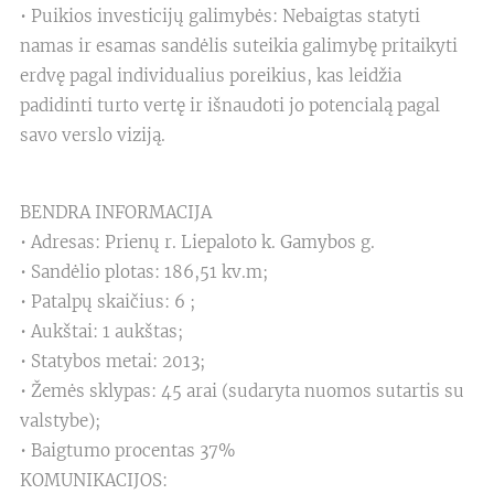
• Puikios investicijų galimybės: Nebaigtas statyti
namas ir esamas sandėlis suteikia galimybę pritaikyti
erdvę pagal individualius poreikius, kas leidžia
padidinti turto vertę ir išnaudoti jo potencialą pagal
savo verslo viziją.
BENDRA INFORMACIJA
• Adresas: Prienų r. Liepaloto k. Gamybos g.
• Sandėlio plotas: 186,51 kv.m;
• Patalpų skaičius: 6 ;
• Aukštai: 1 aukštas;
• Statybos metai: 2013;
• Žemės sklypas: 45 arai (sudaryta nuomos sutartis su
valstybe);
• Baigtumo procentas 37%
KOMUNIKACIJOS: