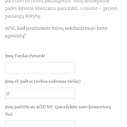
patirtimi su mūsų paslaugomis. Jūsų atsiliepimas
padės kitiems klientams pasirinkti, o mums – gerinti
paslaugų kokybę.
Ačiū, kad pasirinkote mūsų nekilnojamojo turto
agentūrą!
Jūsų Vardas Pavardė
Jūsų el. paštas (nebus rodomas viešai)
Jūsų patirtis su AČIŪ NT: (parašykite savo komentarą
čia)